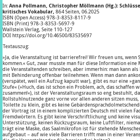
In:
Anna Pollmann, Christopher Möllmann (Hg.): Schlüsse
kritisches Vokabular,
864 Seiten, 06.2025
ISBN (Open Access) 978-3-8353-8117-9
ISBN (Print) 978-3-8353-5697-9
Wallstein Verlag, Seite 110-127
DOI https://doi.org/10.46500/83535697
Textauszug:
»Ja, die Veranstaltung ist barrierefrei! Wir freuen uns, wenn 
kommen.« Gut, zwar musste man für diese Information eine 
die Veranstaltenden schreiben, aber immerhin: man kann als
mit Behinderung offenbar teilnehmen. Wenn man dann ank
(verspätet, weil ein Aufzug kaputt war), gibt es nur eine »gan
Stufe« (»Huch, das ist schon ein Problem, ach, das schaffen w
zusammen!«), ist der Veranstaltungsraum so eng bestuhlt, da
Rollstuhlnutzende ganz vorne vor allen anderen sitzen muss, 
Toilette zu klein, gibt es keine Gebärdensprachdolmetschende
der Vortrag ist in einem komplizierten Deutsch mit vielen Fa
Fremdwörtern. Es gibt keine Verschriftlichung und keine visu
Unterstützung, keinen Rückzugsraum, keine Luftfilter, niem
trägt eine Maske, das Saalmikrofon ist für stehende Mensche
aufgebaut – auf wie viele Barrieren trifft man in einer Veran