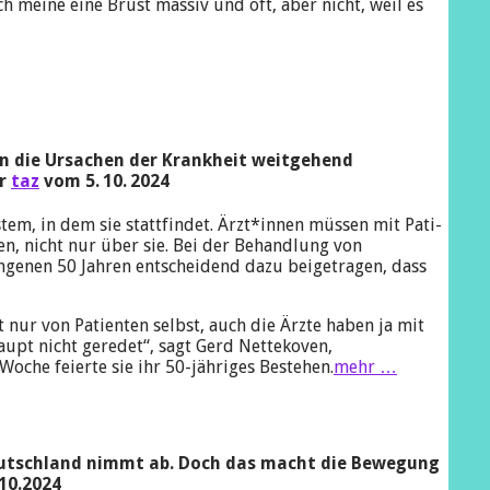
ch meine eine Brust massiv und oft, aber nicht, weil es
en die Ursachen der Krankheit weitgehend
er
taz
vom
5. 10. 2024
m, in dem sie stattfindet. Ärz­t*in­nen müssen mit Pa­ti­
en, nicht nur über sie. Bei der Behandlung von
ngenen 50 Jahren entscheidend dazu beigetragen, dass
nur von Patienten selbst, auch die Ärzte haben ja mit
aupt nicht geredet“, sagt Gerd Nettekoven,
Große
oche feierte sie ihr 50-jähriges Bestehen.
mehr …
Fortschritte
in
50
Jahren
n Deutschland nimmt ab. Doch das macht die Bewegung
10.2024