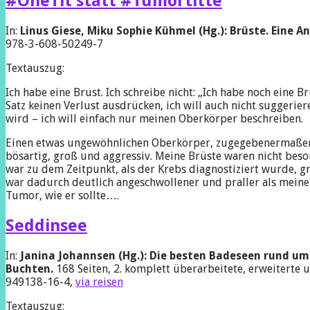
#OneTit statt #Tumortitte
In:
Linus Giese, Miku Sophie Kühmel (Hg.): Brüste. Eine A
978-3-608-50249-7
Textauszug:
Ich habe eine Brust. Ich schreibe nicht: „Ich habe noch eine Br
Satz keinen Verlust ausdrücken, ich will auch nicht suggerie
wird – ich will einfach nur meinen Oberkörper beschreiben.
Einen etwas ungewöhnlichen Oberkörper, zugegebenermaßen.
bösartig, groß und aggressiv. Meine Brüste waren nicht bes
war zu dem Zeitpunkt, als der Krebs diagnostiziert wurde, g
war dadurch deutlich angeschwollener und praller als mein
Tumor, wie er sollte….
Seddinsee
In:
Janina Johannsen (Hg.): Die besten Badeseen rund um
Buchten.
168 Seiten, 2. komplett überarbeitete, erweiterte u
949138-16-4,
via reisen
Textauszug: