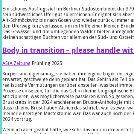
Ein schönes Ausflugsziel im Berliner Südosten bietet der 37
sein südwestliches Ufer gut zu erreichen. Er eignet sich aber
Alt-Schmöckwitz bis nach Gosen und wieder zurück, immer 
den Uferweg kurz verlassen, um mithilfe einer kleinen Brüc
Das Gewässer und die umliegenden Wälder bieten anregende
kleinen schattigen Buchten vor allem an der Süd- und Ostse
Body in transition – please handle wit
AStA Zeitung
Frühling 2025
Körper sind eigensinnig, sie haben ihre eigene Logik, ihr ei
erwartet, geschweige denn geplant hat. Das Gehirn als Teil 
realistische Vermutungen darüber anstellen, was bestimmte
Prozesse einsetzen, für die das Gehirn keine biographische B
antizipieren, was möglicherweise passieren wird. So gesehen
Brustkrebs in der 2024 erschienenen Brüste-Anthologie mit 
dass ich eine Brust habe«. Als ich das schrieb, war es zwar 
meiner einseitigen Mastektomie war. Das war auch noch der Fa
2024 vortrug.
Wenn ich aber geahnt hätte, wie sehr das nur ein dreiviertel 