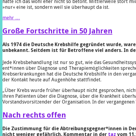
hätte ich das wohl eher nicht so betont. Mittlerweile stört mi
»nur« eine ist, sondern weil sie überhaupt da ist.
Body
mehr …
in
transition
Große Fortschritte in 50 Jahren
–
please
Als 1974 die Deutsche Krebshilfe gegründet wurde, war
handle
unbekannt. Seitdem ist für Betroffene viel anders.
In d
with
care
Jede Krebsbehandlung ist nur so gut, wie das Gesundheitssyste
en­t*in­nen über Dia­gnose und Therapiemöglichkeiten sprech
Krebserkrankungen hat die Deutsche Krebshilfe in den verga
der Kontakt heute auf Augenhöhe stattfindet.
„Über Krebs wurde früher überhaupt nicht gesprochen, nicht 
ihren Patienten über die Diagnose, über die Krankheit überh
Vorstandsvorsitzender der Organisation. In der vergangenen W
Nach rechts offen
Die Zustimmung für die Ab­trei­bungs­geg­ne­r*in­nen i
nicht weniger gefährlich. Kommentar in der
taz
vom 11.