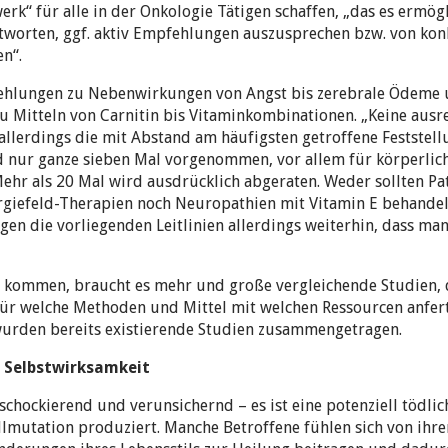
rk“ für alle in der Onkologie Tätigen schaffen, „das es ermög
ntworten, ggf. aktiv Empfehlungen auszusprechen bzw. von k
n“.
pfehlungen zu Nebenwirkungen von Angst bis zerebrale Ödeme
u Mitteln von Carnitin bis Vitaminkombinationen. „Keine ausr
allerdings die mit Abstand am häufigsten getroffene Feststel
ird nur ganze sieben Mal vorgenommen, vor allem für körperlic
hr als 20 Mal wird ausdrücklich abgeraten. Weder sollten Pa
rgiefeld-Therapien noch Neuropathien mit Vitamin E behandeln
gen die vorliegenden Leitlinien allerdings weiterhin, dass man 
kommen, braucht es mehr und große vergleichende Studien,
für welche Methoden und Mittel mit welchen Ressourcen anfertig
 wurden bereits existierende Studien zusammengetragen.
n Selbstwirksamkeit
schockierend und verunsichernd – es ist eine potenziell tödlic
llmutation produziert. Manche Betroffene fühlen sich von ihr