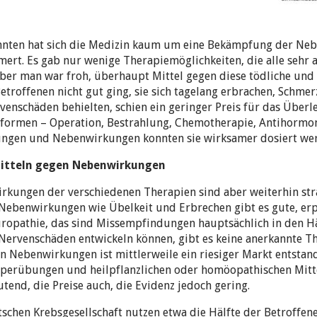
ehnten hat sich die Medizin kaum um eine Bekämpfung der Ne
rt. Es gab nur wenige Therapiemöglichkeiten, die alle sehr 
aber man war froh, überhaupt Mittel gegen diese tödliche und
Betroffenen nicht gut ging, sie sich tagelang erbrachen, Schm
rvenschäden behielten, schien ein geringer Preis für das Über
formen – Operation, Bestrahlung, Chemotherapie, Antihormo
ungen und Nebenwirkungen konnten sie wirksamer dosiert we
itteln gegen Nebenwirkungen
rkungen der verschiedenen Therapien sind aber weiterhin str
 Nebenwirkungen wie Übelkeit und Erbrechen gibt es gute, e
uropathie, das sind Missempfindungen hauptsächlich in den H
 Nervenschäden entwickeln können, gibt es keine anerkannte Th
en Nebenwirkungen ist mittlerweile ein riesiger Markt entstand
perübungen und heilpflanzlichen oder homöopathischen Mitte
tend, die Preise auch, die Evidenz jedoch gering.
chen Krebsgesellschaft nutzen etwa die Hälfte der Betroffen