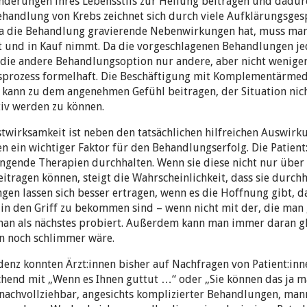
änderungen ihres Lebensstils zur Heilung beitragen und dadu
Behandlung von Krebs zeichnet sich durch viele Aufklärungsg
 die Behandlung gravierende Nebenwirkungen hat, muss man 
 und in Kauf nimmt. Da die vorgeschlagenen Behandlungen je
r die andere Behandlungsoption nur andere, aber nicht wenig
prozess formelhaft. Die Beschäftigung mit Komplementärmed
ann zu dem angenehmen Gefühl beitragen, der Situation nicht
tiv werden zu können.
stwirksamkeit ist neben den tatsächlichen hilfreichen Auswirk
 ein wichtiger Faktor für den Behandlungserfolg. Die Patien
ngende Therapien durchhalten. Wenn sie diese nicht nur über 
itragen können, steigt die Wahrscheinlichkeit, dass sie durch
n lassen sich besser ertragen, wenn es die Hoffnung gibt, da
n den Griff zu bekommen sind – wenn nicht mit der, die man
e man als nächstes probiert. Außerdem kann man immer daran g
n noch schlimmer wäre.
denz konnten Ärzt:innen bisher auf Nachfragen von Patient:in
chend mit „Wenn es Ihnen guttut …“ oder „Sie können das ja m
r nachvollziehbar, angesichts komplizierter Behandlungen, man