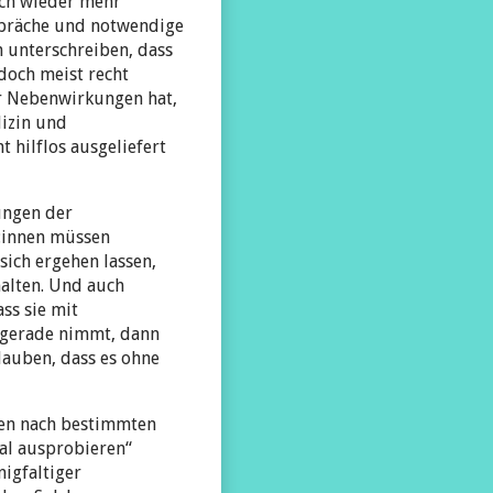
rch wieder mehr
espräche und notwendige
unterschreiben, dass
doch meist recht
er Nebenwirkungen hat,
izin und
 hilflos ausgeliefert
ungen der
t:innen müssen
sich ergehen lassen,
halten. Und auch
ss sie mit
 gerade nimmt, dann
lauben, dass es ohne
nen nach bestimmten
al ausprobieren“
nigfaltiger