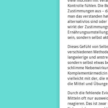
viele möchten mit Ver
Kontrolle fühlen. Die 
Zustimmungen aus – da
man das verstanden hat
alternativlos sind ode
wirkt der Zustimmungs
Ernährungsumstellung k
sein, sondern selbst ak
Dieses Gefühl von Selb
verschiedenen Methoden
langwierige und anstre
sondern selbst etwas be
schlimme Nebenwirkunge
Komplementärmedizin i
vielleicht mit der, di
die Mittel und Übunge
Durch die fehlende Evi
Mitteln oft nur auswei
reagieren. Das ist zwa