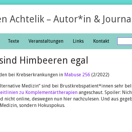
en Achtelik – Autor*in & Journa
Search
Texte
Veranstaltungen
Links
Kontakt
sind Himbeeren egal
en bei Krebserkrankungen in
Mabuse 256
(2/2022)
ternative Medizin“ sind bei Brustkrebspatient*innen sehr be
Leitlinien zu Komplementärtherapien
angeschaut. Spoiler: Nic
nd nicht online, deswegen nun hier nachzulesen. Und aus gegeb
 Medizin, sondern Hokuspokus.