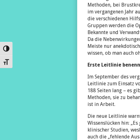
Methoden, bei Brustkre
im vergangenen Jahr au
die verschiedenen Hilf
Gruppen werden die Opti
Bekannte und Verwandte
Da die Nebenwirkungen
Meiste nur anekdotisch
Umschalten auf hohe Kontraste
wissen, ob man auch oh
Schrift vergrößern
Erste Leitlinie benen
Im September des verga
Leitlinie zum Einsatz 
188 Seiten lang – es g
Methoden, sie zu behand
ist in Arbeit.
Die neue Leitlinie war
Wissenslücken hin: „Es
klinischer Studien, we
auch die „fehlende Aus-