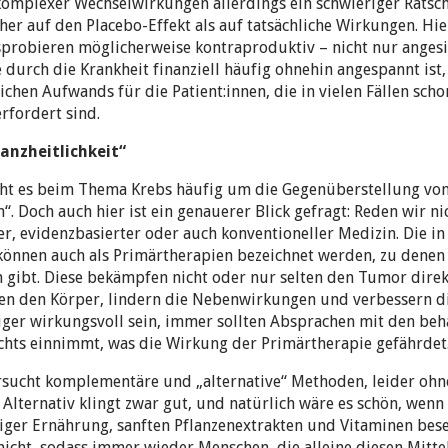
mplexer Wechselwirkungen allerdings ein schwieriger Ratschl
r auf den Placebo-Effekt als auf tatsächliche Wirkungen. Hier 
sprobieren möglicherweise kontraproduktiv – nicht nur angesi
ie durch die Krankheit finanziell häufig ohnehin angespannt ist
chen Aufwands für die Patient:innen, die in vielen Fällen sch
rfordert sind.
anzheitlichkeit“
geht es beim Thema Krebs häufig um die Gegenüberstellung vo
. Doch auch hier ist ein genauerer Blick gefragt: Reden wir ni
r, evidenzbasierter oder auch konventioneller Medizin. Die in
können auch als Primärtherapien bezeichnet werden, zu dene
 gibt. Diese bekämpfen nicht oder nur selten den Tumor direk
en den Körper, lindern die Nebenwirkungen und verbessern di
ger wirkungsvoll sein, immer sollten Absprachen mit den beh
chts einnimmt, was die Wirkung der Primärtherapie gefährdet
ersucht komplementäre und „alternative“ Methoden, leider ohn
. Alternativ klingt zwar gut, und natürlich wäre es schön, we
tiger Ernährung, sanften Pflanzenextrakten und Vitaminen bese
nicht, sodass immer wieder Menschen, die alleine diesen Mitte