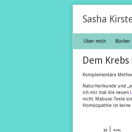
Skip
to
Sasha Kirst
content
Über mich
Bücher
Content
Dem Krebs 
Header
Komplementäre Method
Naturheilkunde und „al
ich mir mal die neuen
nicht. Mabuse-Texte si
Homöopathie ist keine