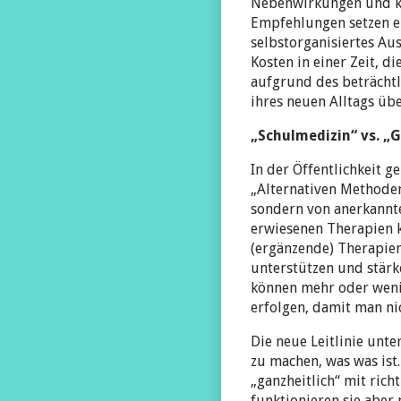
Nebenwirkungen und ko
Empfehlungen setzen ehe
selbstorganisiertes Au
Kosten in einer Zeit, d
aufgrund des beträchtli
ihres neuen Alltags übe
„Schulmedizin“ vs. „G
In der Öffentlichkeit 
„Alternativen Methoden“
sondern von anerkannte
erwiesenen Therapien 
(ergänzende) Therapien
unterstützen und stärk
können mehr oder weni
erfolgen, damit man ni
Die neue Leitlinie unt
zu machen, was was ist
„ganzheitlich“ mit rich
funktionieren sie aber 