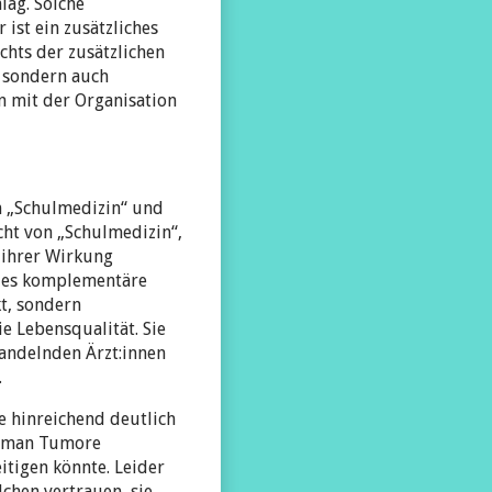
ag. Solche
ist ein zusätzliches
chts der zusätzlichen
, sondern auch
on mit der Organisation
n „Schulmedizin“ und
cht von „Schulmedizin“,
 ihrer Wirkung
n es komplementäre
t, sondern
e Lebensqualität. Sie
andelnden Ärzt:innen
.
e hinreichend deutlich
nn man Tumore
itigen könnte. Leider
lchen vertrauen, sie