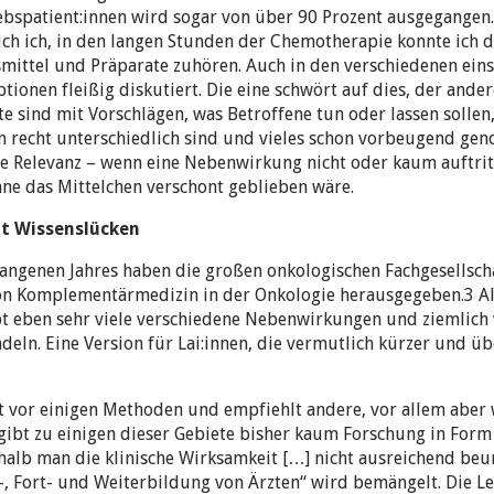
bspatient:innen wird sogar von über 90 Prozent ausgegangen.
ch ich, in den langen Stunden der Chemotherapie konnte ich 
smittel und Präparate zuhören. Auch in den verschiedenen ein
onen fleißig diskutiert. Die eine schwört auf dies, der ander
 sind mit Vorschlägen, was Betroffene tun oder lassen sollen,
 recht unterschiedlich sind und vieles schon vorbeugend ge
e Relevanz – wenn eine Nebenwirkung nicht oder kaum auftritt
ne das Mittelchen verschont geblieben wäre.
nt Wissenslücken
ngenen Jahres haben die großen onkologischen Fachgesellscha
von Komplementärmedizin in der Onkologie herausgegeben.3 All
ibt eben sehr viele verschiedene Nebenwirkungen und ziemlich 
eln. Eine Version für Lai:innen, die vermutlich kürzer und übe
nt vor einigen Methoden und empfiehlt andere, vor allem aber 
 gibt zu einigen dieser Gebiete bisher kaum Forschung in For
shalb man die klinische Wirksamkeit […] nicht ausreichend beur
, Fort- und Weiterbildung von Ärzten“ wird bemängelt. Die Lei