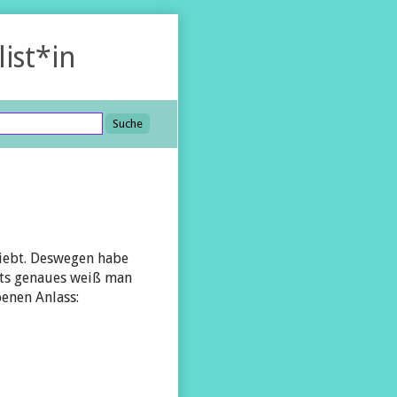
list*in
Suche
liebt. Deswegen habe
hts genaues weiß man
enen Anlass: