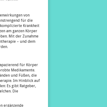
benwirkungen von
anstrengend für die
 komplizierte Krankheit
erzen am ganzen Körper
leben. Mit der Zunahme
ntherapie – und dem
rden.
apazierend für Körper
rprobte Medikamente.
änden und Füßen, die
erapie. Im Hinblick auf
en: Es gibt Ratgeber,
lchen. Die
en ergänzende