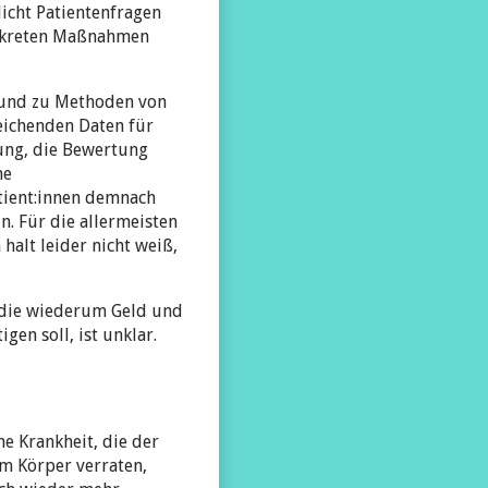
licht Patientenfragen
onkreten Maßnahmen
 und zu Methoden von
eichenden Daten für
lung, die Bewertung
he
tient:innen demnach
. Für die allermeisten
halt leider nicht weiß,
 die wiederum Geld und
en soll, ist unklar.
he Krankheit, die der
em Körper verraten,