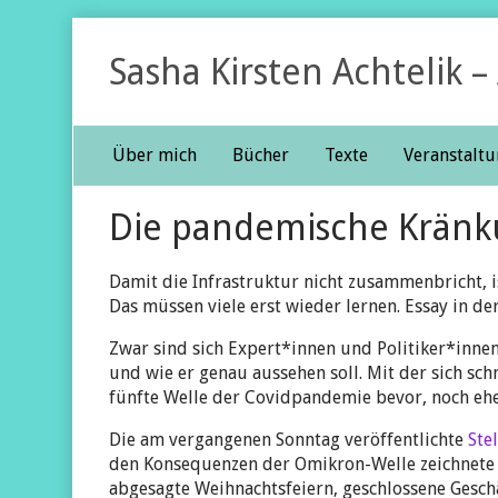
Skip
to
Sasha Kirsten Achtelik –
content
Über mich
Bücher
Texte
Veranstalt
Content
Die pandemische Krän
Header
Damit die Infrastruktur nicht zusammenbricht, ist
Das müssen viele erst wieder lernen. Essay in de
Zwar sind sich Ex­per­t*in­nen und Po­li­ti­ke­r*
und wie er genau aussehen soll. Mit der sich sc
fünfte Welle der Covid­pandemie bevor, noch ehe
Die am vergangenen Sonntag veröffentlichte
Ste
den Konsequenzen der Omikron-Welle zeichnete ei
abgesagte Weihnachtsfeiern, geschlossene Geschä