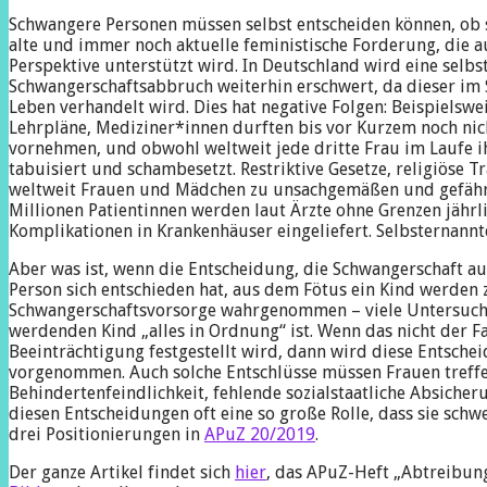
Schwangere Personen müssen selbst entscheiden können, ob s
alte und immer noch aktuelle feministische Forderung, die 
Perspektive unterstützt wird. In Deutschland wird eine sel
Schwangerschaftsabbruch weiterhin erschwert, da dieser im 
Leben verhandelt wird. Dies hat negative Folgen: Beispielswe
Lehrpläne, Mediziner*innen durften bis vor Kurzem noch nich
vornehmen, und obwohl weltweit jede dritte Frau im Laufe i
tabuisiert und schambesetzt. Restriktive Gesetze, religiöse 
weltweit Frauen und Mädchen zu unsachgemäßen und gefähr
Millionen Patientinnen werden laut Ärzte ohne Grenzen jähr
Komplikationen in Krankenhäuser eingeliefert. Selbsternannte
Aber was ist, wenn die Entscheidung, die Schwangerschaft a
Person sich entschieden hat, aus dem Fötus ein Kind werden z
Schwangerschaftsvorsorge wahrgenommen – viele Untersuchun
werdenden Kind „alles in Ordnung“ ist. Wenn das nicht der 
Beeinträchtigung festgestellt wird, dann wird diese Entsche
vorgenommen. Auch solche Entschlüsse müssen Frauen treffen 
Behindertenfeindlichkeit, fehlende sozialstaatliche Absich
diesen Entscheidungen oft eine so große Rolle, dass sie schwe
drei Positionierungen in
APuZ 20/2019
.
Der ganze Artikel findet sich
hier
, das APuZ-Heft „Abtreibun