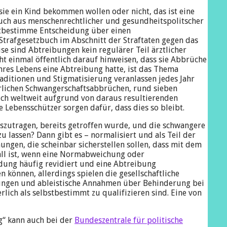
ie ein Kind bekommen wollen oder nicht, das ist eine
auch aus menschenrechtlicher und gesundheitspolitscher
bstbestimme Entscheidung über einen
Strafgesetzbuch im Abschnitt der Straftaten gegen das
ise sind Abtreibungen kein regulärer Teil ärztlicher
t einmal öffentlich darauf hinweisen, dass sie Abbrüche
hres Lebens eine Abtreibung hatte, ist das Thema
Traditionen und Stigmatisierung veranlassen jedes Jahr
lichen Schwangerschaftsabbrüchen, rund sieben
lich weltweit aufgrund von daraus resultierenden
 Lebensschützer sorgen dafür, dass dies so bleibt.
uszutragen, bereits getroffen wurde, und die schwangere
u lassen? Dann gibt es – normalisiert und als Teil der
gen, die scheinbar sicherstellen sollen, dass mit dem
Fall ist, wenn eine Normabweichung oder
idung häufig revidiert und eine Abtreibung
können, allerdings spielen die gesellschaftliche
erungen und ableistische Annahmen über Behinderung bei
rlich als selbstbestimmt zu qualifizieren sind. Eine von
g“ kann auch bei der
Bundeszentrale für politische