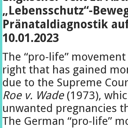
„Lebensschutz“-Bewe
Pränataldiagnostik au
10.01.2023
The “pro-life” movement 
right that has gained m
due to the Supreme Court
Roe v. Wade
(1973), whi
unwanted pregnancies the
The German “pro-life” m